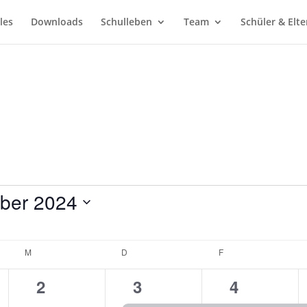
les
Downloads
Schulleben
Team
Schüler & Elte
ber 2024
M
MITTWOCH
D
DONNERSTAG
F
FREITAG
0
1
1
2
3
4