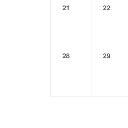
0
0
21
22
Veranstaltungen,
Veranst
0
0
28
29
Veranstaltungen,
Veranst