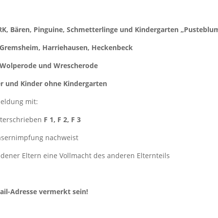
RK, Bären, Pinguine, Schmetterlinge und
Kindergarten „Pusteblu
en Gremsheim, Harriehausen, Heckenbeck
n, Wolperode und Wrescherode
er und Kinder ohne Kindergarten
meldung mit:
nterschrieben
F 1,
F 2,
F 3
Masernimpfung nachweist
ener Eltern eine Vollmacht des anderen Elternteils
il-Adresse vermerkt sein!